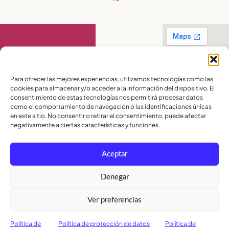
Contáctanos
Para ofrecer las mejores experiencias, utilizamos tecnologías como las
cookies para almacenar y/o acceder a la información del dispositivo. El
PBX:
(04) 372 5220
consentimiento de estas tecnologías nos permitirá procesar datos
Celular:
099 016
como el comportamiento de navegación o las identificaciones únicas
2715
en este sitio. No consentir o retirar el consentimiento, puede afectar
Celular:
098 580
2370
negativamente a ciertas características y funciones.
admisiones@lamoderna.edu.ec
Aceptar
Km 2,5 Vía a
Samborondón.
Términos y
Denegar
Condiciones
Política de
Ver preferencias
Privacidad
Política de
Cookies
Política de
Política de protección de datos
Política de