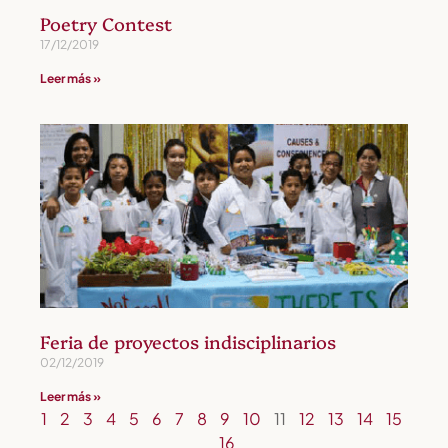
Poetry Contest
17/12/2019
Leer más »
Feria de proyectos indisciplinarios
02/12/2019
Leer más »
1
2
3
4
5
6
7
8
9
10
11
12
13
14
15
16