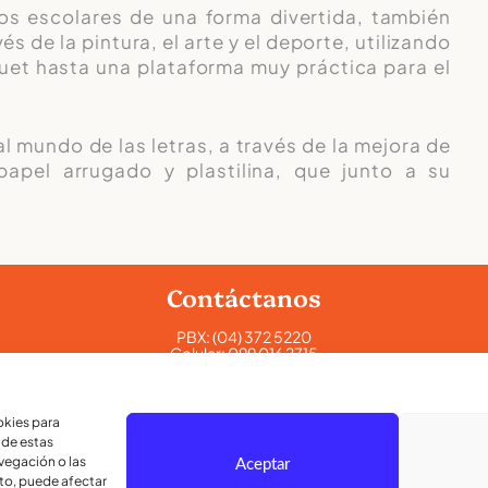
os escolares de una forma divertida, también
s de la pintura, el arte y el deporte, utilizando
uet hasta una plataforma muy práctica para el
 mundo de las letras, a través de la mejora de
papel arrugado y plastilina, que junto a su
Contáctanos
PBX:
(04) 372 5220
Celular:
099 016 2715
Celular:
098 580 2370
admisiones@lamoderna.edu.ec
okies para
 de estas
Km 2,5 Vía a Samborondón.
vegación o las
Aceptar
nto, puede afectar