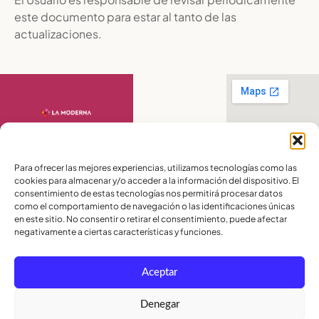
este documento para estar al tanto de las
actualizaciones.
Contáctanos
Para ofrecer las mejores experiencias, utilizamos tecnologías como las
PBX:
(04) 372 5220
cookies para almacenar y/o acceder a la información del dispositivo. El
Celular:
099 016
2715
consentimiento de estas tecnologías nos permitirá procesar datos
Celular:
098 580
como el comportamiento de navegación o las identificaciones únicas
2370
en este sitio. No consentir o retirar el consentimiento, puede afectar
negativamente a ciertas características y funciones.
admisiones@lamoderna.edu.ec
Km 2,5 Vía a
Aceptar
Samborondón.
Términos y
Condiciones
Denegar
Política de