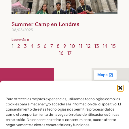
Summer Camp en Londres
08/08/2025
Leer más »
1
2
3
4
5
6
7
8
9
10
11
12
13
14
15
16
17
Contáctanos
Para ofrecer las mejores experiencias, utilizamos tecnologías como las
cookies para almacenar y/o acceder a la información del dispositivo. El
PBX:
(04) 372 5220
consentimiento de estas tecnologías nos permitirá procesar datos
Celular:
099 016
como el comportamiento de navegación o las identificaciones únicas
2715
en este sitio. No consentir o retirar el consentimiento, puede afectar
Celular:
098 580
2370
negativamente a ciertas características y funciones.