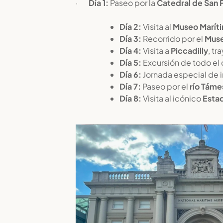
·
Día 1:
Paseo por la
Catedral de San 
Día 2:
Visita al
Museo Marít
Día 3:
Recorrido por el
Muse
Día 4:
Visita a
Piccadilly
, tr
Día 5:
Excursión de todo el 
Día 6:
Jornada especial de i
Día 7:
Paseo por el
río Táme
Día 8:
Visita al icónico
Estad