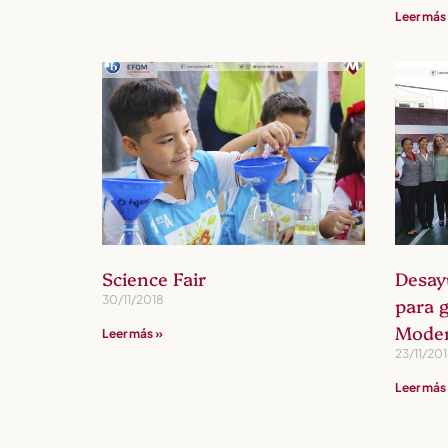
Leer más
Science Fair
Desay
30/11/2018
para 
Mode
Leer más »
23/11/20
Leer más