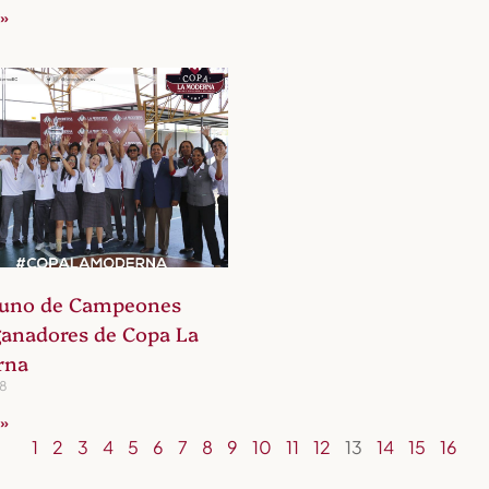
 »
uno de Campeones
ganadores de Copa La
rna
18
 »
1
2
3
4
5
6
7
8
9
10
11
12
13
14
15
16