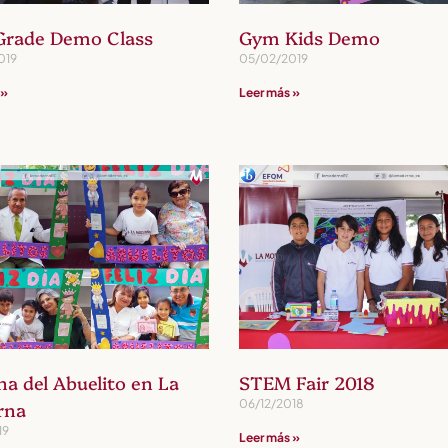
 Grade Demo Class
Gym Kids Demo
019
05/02/2019
 »
Leer más »
a del Abuelito en La
STEM Fair 2018
06/12/2018
rna
19
Leer más »