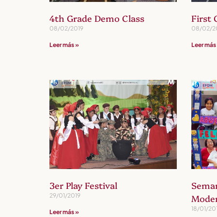
4th Grade Demo Class
First
08/02/2019
08/02/2
Leer más »
Leer más
3er Play Festival
Seman
29/01/2019
Mode
18/01/20
Leer más »