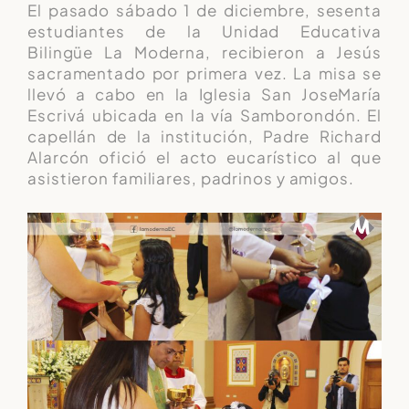
El pasado sábado 1 de diciembre, sesenta
estudiantes de la Unidad Educativa
Bilingüe La Moderna, recibieron a Jesús
sacramentado por primera vez. La misa se
llevó a cabo en la Iglesia San JoseMaría
Escrivá ubicada en la vía Samborondón. El
capellán de la institución, Padre Richard
Alarcón ofició el acto eucarístico al que
asistieron familiares, padrinos y amigos.