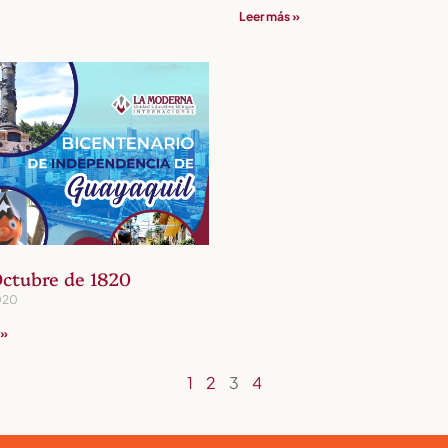
Leer más »
Octubre de 1820
020
 »
1
2
3
4