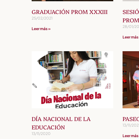
GRADUACIÓN PROM XXXIII
SESI
25/02/2021
PROM
28/01/20
Leer más »
Leer más
DÍA NACIONAL DE LA
PASE
13/11/20
EDUCACIÓN
13/11/2020
Leer más