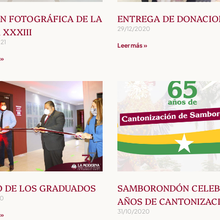
ÓN FOTOGRÁFICA DE LA
ENTREGA DE DONACIO
29/12/2020
 XXXIII
21
Leer más »
 »
O DE LOS GRADUADOS
SAMBORONDÓN CELEB
20
AÑOS DE CANTONIZAC
31/10/2020
 »