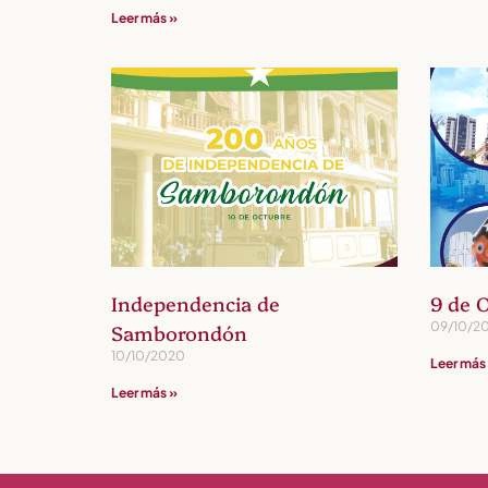
Leer más »
Independencia de
9 de 
09/10/2
Samborondón
10/10/2020
Leer más
Leer más »