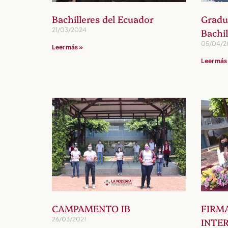
Bachilleres del Ecuador
Gradu
21/03/2024
Bachil
05/04/2
Leer más »
Leer más
CAMPAMENTO IB
FIRM
26/03/2021
INTE