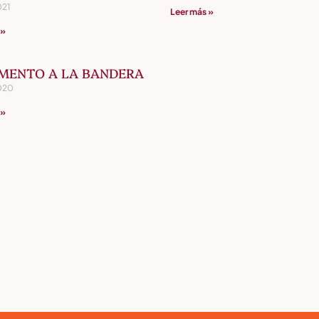
021
Leer más »
 »
MENTO A LA BANDERA
020
 »