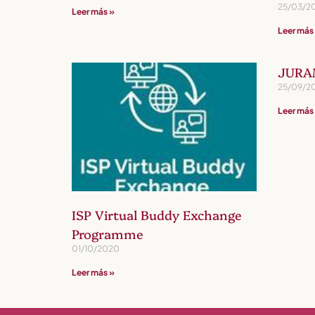
25/03/2
Leer más »
Leer más
JURA
25/09/2
Leer más
ISP Virtual Buddy Exchange
Programme
01/10/2020
Leer más »