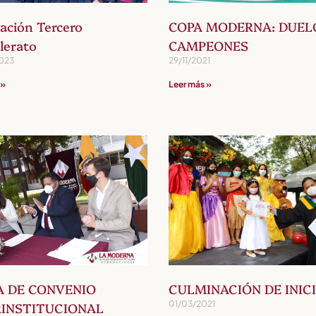
ación Tercero
COPA MODERNA: DUEL
lerato
CAMPEONES
023
29/11/2021
 »
Leer más »
A DE CONVENIO
CULMINACIÓN DE INIC
01/03/2021
RINSTITUCIONAL