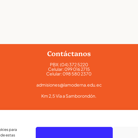
Contáctanos
PBX:
(04) 372 5220
Celular:
099 016 2715
Celular:
098 580 2370
admisiones@lamoderna.edu.ec
Km 2,5 Vía a Samborondón.
okies para
 de estas