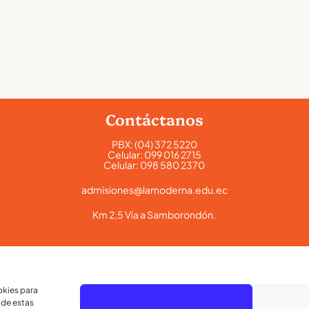
Contáctanos
PBX:
(04) 372 5220
Celular:
099 016 2715
Celular:
098 580 2370
admisiones@lamoderna.edu.ec
Km 2,5 Vía a Samborondón.
okies para
 de estas