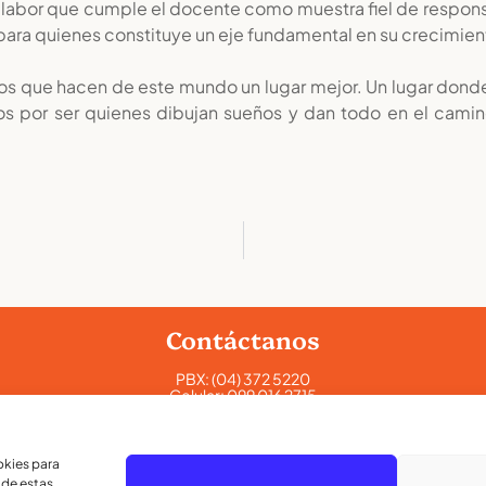
a labor que cumple el docente como muestra fiel de respons
para quienes constituye un eje fundamental en su crecimie
os que hacen de este mundo un lugar mejor. Un lugar donde 
s por ser quienes dibujan sueños y dan todo en el camin
Contáctanos
PBX:
(04) 372 5220
Celular:
099 016 2715
Celular:
098 580 2370
admisiones@lamoderna.edu.ec
okies para
 de estas