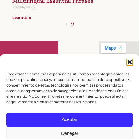
Multilingual Essential Phrases
28/04/2025
Leer más »
1
2
Contáctanos
Para ofrecer las mejores experiencias, utilizamos tecnologías como las
cookies para almacenar y/o acceder a la información del dispositivo. El
PBX:
(04) 372 5220
consentimiento de estas tecnologías nos permitirá procesar datos
Celular:
099 016
como el comportamiento de navegación o las identificaciones únicas
2715
en este sitio. No consentir o retirar el consentimiento, puede afectar
Celular:
098 580
2370
negativamente a ciertas características y funciones.
admisiones@lamoderna.edu.ec
Aceptar
Km 2,5 Vía a
Samborondón.
Términos y
Denegar
Condiciones