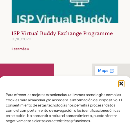
ISP Virtual Buddy Exchange Programme
01/10/2020
Leer más »
Contáctanos
Para ofrecer las mejores experiencias, utilizamos tecnologías como las
cookies para almacenar y/o acceder a la información del dispositivo. El
PBX:
(04) 372 5220
consentimiento de estas tecnologías nos permitirá procesar datos
Celular:
099 016
como el comportamiento de navegación o las identificaciones únicas
2715
en este sitio. No consentir o retirar el consentimiento, puede afectar
Celular:
098 580
2370
negativamente a ciertas características y funciones.