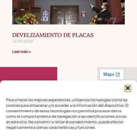
DEVELIZAMIENTO DE PLACAS
22/10/2020
Leer más »
Contáctanos
Para ofrecer las mejores experiencias, utilizamos tecnologías como las
cookies para almacenar y/o acceder a la información del dispositivo. El
PBX:
(04) 372 5220
consentimiento de estas tecnologías nos permitirá procesar datos
Celular:
099 016
como el comportamiento de navegación o las identificaciones únicas
2715
en este sitio. No consentir o retirar el consentimiento, puede afectar
Celular:
098 580
2370
negativamente a ciertas características y funciones.