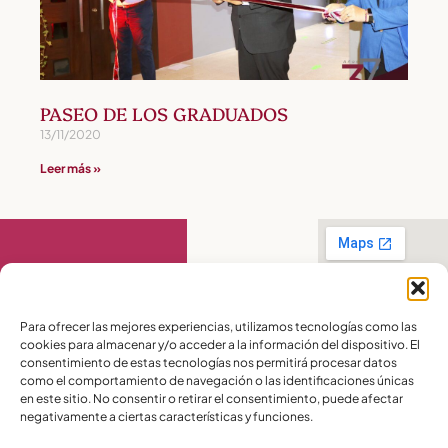
PASEO DE LOS GRADUADOS
13/11/2020
Leer más »
Contáctanos
Para ofrecer las mejores experiencias, utilizamos tecnologías como las
cookies para almacenar y/o acceder a la información del dispositivo. El
PBX:
(04) 372 5220
consentimiento de estas tecnologías nos permitirá procesar datos
Celular:
099 016
como el comportamiento de navegación o las identificaciones únicas
2715
en este sitio. No consentir o retirar el consentimiento, puede afectar
Celular:
098 580
2370
negativamente a ciertas características y funciones.