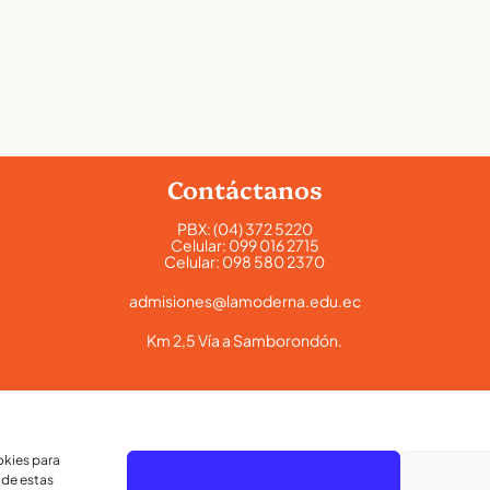
Contáctanos
PBX:
(04) 372 5220
Celular:
099 016 2715
Celular:
098 580 2370
admisiones@lamoderna.edu.ec
Km 2,5 Vía a Samborondón.
okies para
 de estas