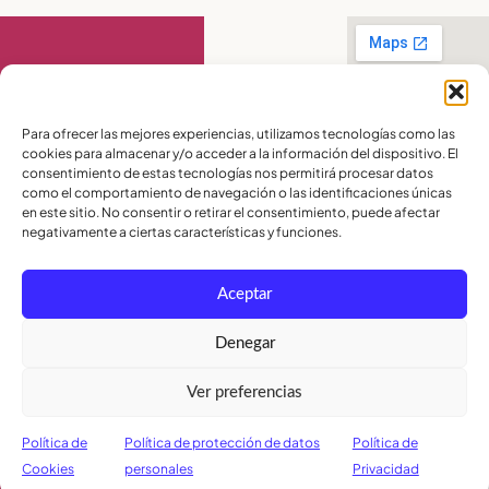
Contáctanos
Para ofrecer las mejores experiencias, utilizamos tecnologías como las
cookies para almacenar y/o acceder a la información del dispositivo. El
PBX:
(04) 372 5220
consentimiento de estas tecnologías nos permitirá procesar datos
Celular:
099 016
como el comportamiento de navegación o las identificaciones únicas
2715
en este sitio. No consentir o retirar el consentimiento, puede afectar
Celular:
098 580
2370
negativamente a ciertas características y funciones.
admisiones@lamoderna.edu.ec
Aceptar
Km 2,5 Vía a
Samborondón.
Términos y
Denegar
Condiciones
Política de
Ver preferencias
Privacidad
Política de
Cookies
Política de
Política de protección de datos
Política de
Cookies
personales
Privacidad