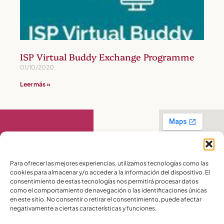
ISP Virtual Buddy Exchange Programme
01/10/2020
Leer más »
Contáctanos
Para ofrecer las mejores experiencias, utilizamos tecnologías como las
cookies para almacenar y/o acceder a la información del dispositivo. El
PBX:
(04) 372 5220
consentimiento de estas tecnologías nos permitirá procesar datos
Celular:
099 016
como el comportamiento de navegación o las identificaciones únicas
2715
en este sitio. No consentir o retirar el consentimiento, puede afectar
Celular:
098 580
2370
negativamente a ciertas características y funciones.