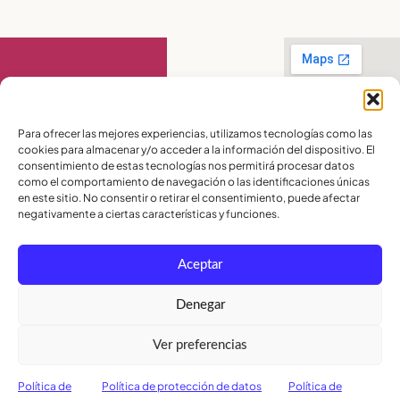
Contáctanos
Para ofrecer las mejores experiencias, utilizamos tecnologías como las
cookies para almacenar y/o acceder a la información del dispositivo. El
PBX:
(04) 372 5220
consentimiento de estas tecnologías nos permitirá procesar datos
Celular:
099 016
como el comportamiento de navegación o las identificaciones únicas
2715
en este sitio. No consentir o retirar el consentimiento, puede afectar
Celular:
098 580
2370
negativamente a ciertas características y funciones.
admisiones@lamoderna.edu.ec
Aceptar
Km 2,5 Vía a
Samborondón.
Términos y
Denegar
Condiciones
Política de
Ver preferencias
Privacidad
Política de
Cookies
Política de
Política de protección de datos
Política de