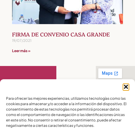
FIRMA DE CONVENIO CASA GRANDE
19/07/2021
Leer más »
Contáctanos
Para ofrecer las mejores experiencias, utilizamos tecnologías como las
cookies para almacenar y/o acceder a la información del dispositivo. El
PBX:
(04) 372 5220
consentimiento de estas tecnologías nos permitirá procesar datos
Celular:
099 016
como el comportamiento de navegación o las identificaciones únicas
2715
en este sitio. No consentir o retirar el consentimiento, puede afectar
Celular:
098 580
2370
negativamente a ciertas características y funciones.