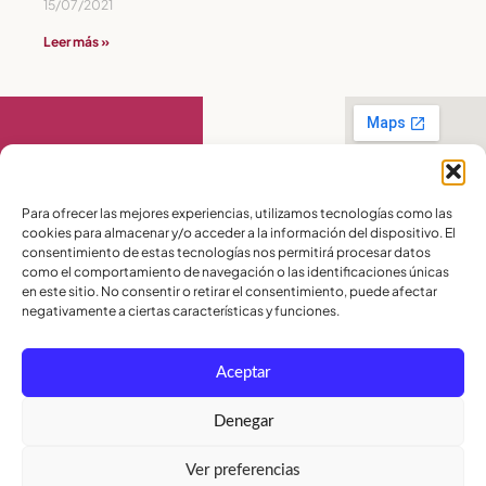
15/07/2021
Leer más »
Contáctanos
Para ofrecer las mejores experiencias, utilizamos tecnologías como las
cookies para almacenar y/o acceder a la información del dispositivo. El
PBX:
(04) 372 5220
consentimiento de estas tecnologías nos permitirá procesar datos
Celular:
099 016
como el comportamiento de navegación o las identificaciones únicas
2715
en este sitio. No consentir o retirar el consentimiento, puede afectar
Celular:
098 580
2370
negativamente a ciertas características y funciones.
admisiones@lamoderna.edu.ec
Aceptar
Km 2,5 Vía a
Samborondón.
Términos y
Denegar
Condiciones
Política de
Ver preferencias
Privacidad