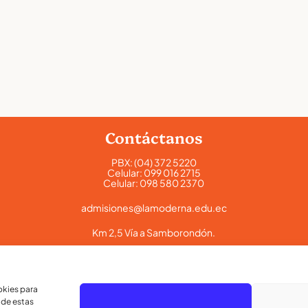
Contáctanos
PBX:
(04) 372 5220
Celular:
099 016 2715
Celular:
098 580 2370
admisiones@lamoderna.edu.ec
Km 2,5 Vía a Samborondón.
okies para
 de estas