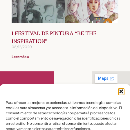
I FESTIVAL DE PINTURA “BE THE
INSPIRATION”
08/12/2020
Leer más »
Contáctanos
Para ofrecer las mejores experiencias, utilizamos tecnologías como las
cookies para almacenar y/o acceder a la información del dispositivo. El
PBX:
(04) 372 5220
consentimiento de estas tecnologías nos permitirá procesar datos
Celular:
099 016
como el comportamiento de navegación o las identificaciones únicas
2715
en este sitio. No consentir o retirar el consentimiento, puede afectar
Celular:
098 580
2370
negativamente a ciertas características y funciones.