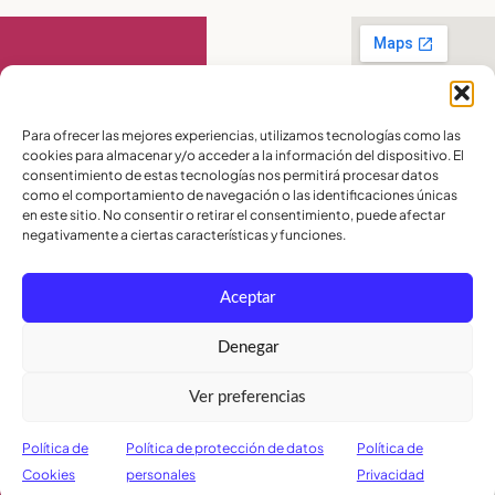
Contáctanos
Para ofrecer las mejores experiencias, utilizamos tecnologías como las
cookies para almacenar y/o acceder a la información del dispositivo. El
PBX:
(04) 372 5220
consentimiento de estas tecnologías nos permitirá procesar datos
Celular:
099 016
como el comportamiento de navegación o las identificaciones únicas
2715
en este sitio. No consentir o retirar el consentimiento, puede afectar
Celular:
098 580
2370
negativamente a ciertas características y funciones.
admisiones@lamoderna.edu.ec
Aceptar
Km 2,5 Vía a
Samborondón.
Términos y
Denegar
Condiciones
Política de
Ver preferencias
Privacidad
Política de
Cookies
Política de
Política de protección de datos
Política de
Cookies
personales
Privacidad