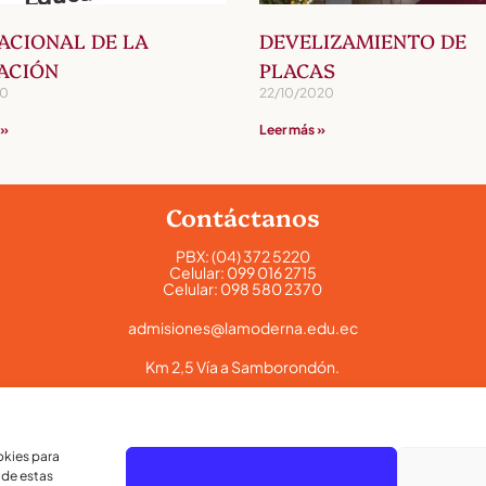
ACIONAL DE LA
DEVELIZAMIENTO DE
ACIÓN
PLACAS
20
22/10/2020
 »
Leer más »
Contáctanos
PBX:
(04) 372 5220
Celular:
099 016 2715
Celular:
098 580 2370
admisiones@lamoderna.edu.ec
Km 2,5 Vía a Samborondón.
okies para
 de estas