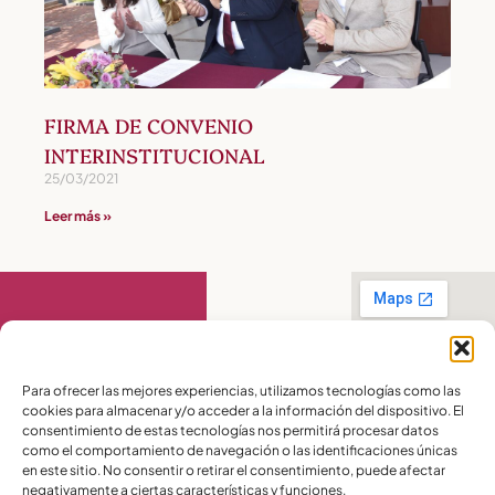
FIRMA DE CONVENIO
INTERINSTITUCIONAL
25/03/2021
Leer más »
Contáctanos
Para ofrecer las mejores experiencias, utilizamos tecnologías como las
cookies para almacenar y/o acceder a la información del dispositivo. El
PBX:
(04) 372 5220
consentimiento de estas tecnologías nos permitirá procesar datos
Celular:
099 016
como el comportamiento de navegación o las identificaciones únicas
2715
en este sitio. No consentir o retirar el consentimiento, puede afectar
Celular:
098 580
2370
negativamente a ciertas características y funciones.