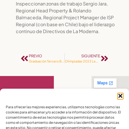
Inspeccionan zonas de trabajo Sergio Jara,
Regional Head Property & Rolando
Balmaceda, Regional Project Manager de ISP
Regional (con base en Chile) bajo el liderazgo
continuo de Directivos de La Moderna.
PREVIO
SIGUIENTE
Graduación Tercero Bachillerato
Olimpiadas 2023 La Moderna
Contáctanos
Para ofrecer las mejores experiencias, utilizamos tecnologías como las
cookies para almacenar y/o acceder a la información del dispositivo. El
PBX:
(04) 372 5220
consentimiento de estas tecnologías nos permitirá procesar datos
Celular:
099 016
como el comportamiento de navegación o las identificaciones únicas
2715
en este sitio. No consentir o retirar el consentimiento, puede afectar
Celular:
098 580