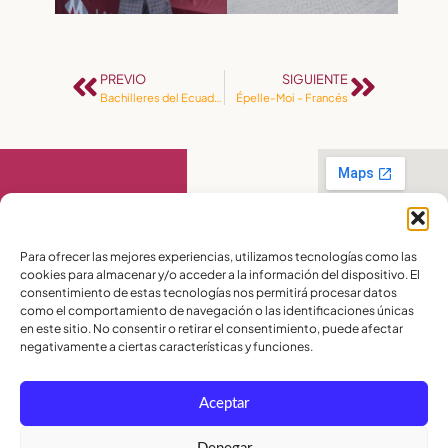
PREVIO
SIGUIENTE
Bachilleres del Ecuador
Épelle-Moi – Francés
Contáctanos
Para ofrecer las mejores experiencias, utilizamos tecnologías como las
cookies para almacenar y/o acceder a la información del dispositivo. El
PBX:
(04) 372 5220
consentimiento de estas tecnologías nos permitirá procesar datos
Celular:
099 016
como el comportamiento de navegación o las identificaciones únicas
2715
Celular:
098 580
en este sitio. No consentir o retirar el consentimiento, puede afectar
2370
negativamente a ciertas características y funciones.
admisiones@lamoderna.edu.ec
Aceptar
Km 2,5 Vía a
Samborondón.
Términos y