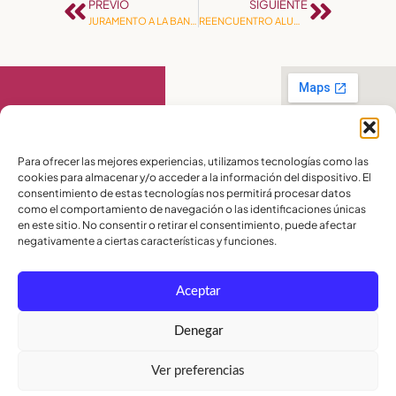
PREVIO
SIGUIENTE
JURAMENTO A LA BANDERA
REENCUENTRO ALUMNI
Contáctanos
Para ofrecer las mejores experiencias, utilizamos tecnologías como las
cookies para almacenar y/o acceder a la información del dispositivo. El
PBX:
(04) 372 5220
consentimiento de estas tecnologías nos permitirá procesar datos
Celular:
099 016
como el comportamiento de navegación o las identificaciones únicas
2715
Celular:
098 580
en este sitio. No consentir o retirar el consentimiento, puede afectar
2370
negativamente a ciertas características y funciones.
admisiones@lamoderna.edu.ec
Aceptar
Km 2,5 Vía a
Samborondón.
Términos y
Denegar
Condiciones
Política de
Ver preferencias
Privacidad
Política de