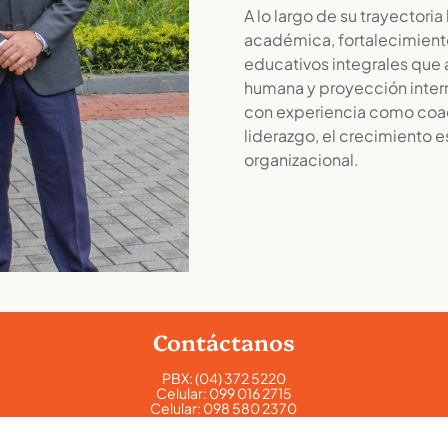
A lo largo de su trayectori
académica, fortalecimiento
educativos integrales que
humana y proyección inter
con experiencia como coac
liderazgo, el crecimiento e
organizacional.
Contáctanos
PBX:
(04) 372 5220
Celular:
099 016 2715
Celular:
098 580 2370
admisiones@lamoderna.edu.ec