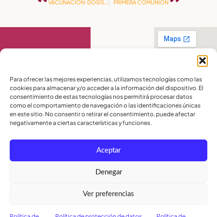
VACUNACIÓN: DOSIS DE REFUERZO
PRIMERA COMUNIÓN
Contáctanos
Para ofrecer las mejores experiencias, utilizamos tecnologías como las
cookies para almacenar y/o acceder a la información del dispositivo. El
PBX:
(04) 372 5220
consentimiento de estas tecnologías nos permitirá procesar datos
Celular:
099 016
como el comportamiento de navegación o las identificaciones únicas
2715
en este sitio. No consentir o retirar el consentimiento, puede afectar
Celular:
098 580
2370
negativamente a ciertas características y funciones.
admisiones@lamoderna.edu.ec
Aceptar
Km 2,5 Vía a
Samborondón.
Términos y
Denegar
Condiciones
Política de
Ver preferencias
Privacidad
Política de
Cookies
Política de
Política de protección de datos
Política de