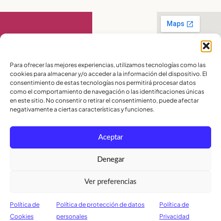
Contáctanos
Para ofrecer las mejores experiencias, utilizamos tecnologías como las
cookies para almacenar y/o acceder a la información del dispositivo. El
PBX:
(04) 372 5220
consentimiento de estas tecnologías nos permitirá procesar datos
Celular:
099 016
como el comportamiento de navegación o las identificaciones únicas
2715
Celular:
098 580
en este sitio. No consentir o retirar el consentimiento, puede afectar
2370
negativamente a ciertas características y funciones.
admisiones@lamoderna.edu.ec
Aceptar
Km 2,5 Vía a
Samborondón.
Términos y
Denegar
Condiciones
Política de
Ver preferencias
Privacidad
Política de
Cookies
Política de
Política de protección de datos
Política de
Cookies
personales
Privacidad