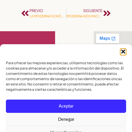
PREVIO
SIGUIENTE
LA MODERNA DONÓ ARTÍCULOS Y ALIMENTOS A DAMNIFICADOS POR ESTRAGOS INVERNALES
MODERNA KIDS INICIA CLASES PRESENCIALES CON 100% DE AFORO.
Contáctanos
Para ofrecer las mejores experiencias, utilizamos tecnologías como las
cookies para almacenar y/o acceder a la información del dispositivo. El
PBX:
(04) 372 5220
consentimiento de estas tecnologías nos permitirá procesar datos
Celular:
099 016
como el comportamiento de navegación o las identificaciones únicas
2715
en este sitio. No consentir o retirar el consentimiento, puede afectar
Celular:
098 580
2370
negativamente a ciertas características y funciones.
admisiones@lamoderna.edu.ec
Aceptar
Km 2,5 Vía a
Samborondón.
Términos y
Denegar
Condiciones
Política de