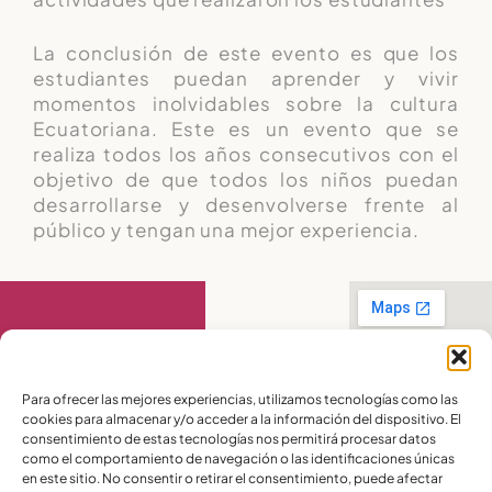
La conclusión de este evento es que los
estudiantes puedan aprender y vivir
momentos inolvidables sobre la cultura
Ecuatoriana. Este es un evento que se
realiza todos los años consecutivos con el
objetivo de que todos los niños puedan
desarrollarse y desenvolverse frente al
público y tengan una mejor experiencia.
Contáctanos
Para ofrecer las mejores experiencias, utilizamos tecnologías como las
cookies para almacenar y/o acceder a la información del dispositivo. El
PBX:
(04) 372 5220
consentimiento de estas tecnologías nos permitirá procesar datos
Celular:
099 016
como el comportamiento de navegación o las identificaciones únicas
2715
en este sitio. No consentir o retirar el consentimiento, puede afectar
Celular:
098 580