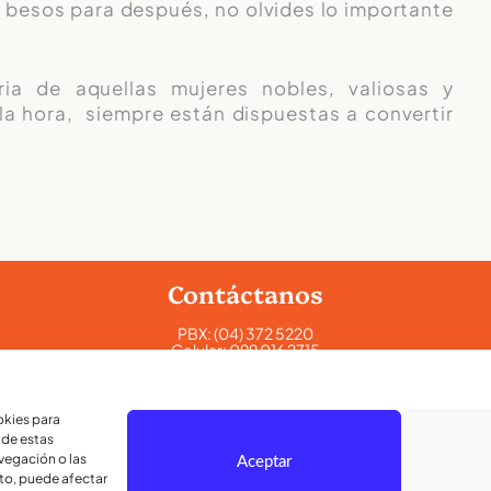
s besos para después, no olvides lo importante
a de aquellas mujeres nobles, valiosas y
 la hora, siempre están dispuestas a convertir
Contáctanos
PBX:
(04) 372 5220
Celular:
099 016 2715
Celular:
098 580 2370
admisiones@lamoderna.edu.ec
okies para
 de estas
Km 2,5 Vía a Samborondón.
vegación o las
Aceptar
nto, puede afectar