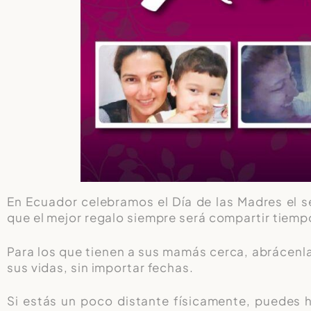
En Ecuador celebramos el Día de las Madres el
que el mejor regalo siempre será compartir tiemp
Para los que tienen a sus mamás cerca, abrácenla
sus vidas, sin importar fechas.
Si estás un poco distante físicamente, puedes 