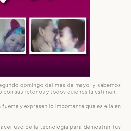
 segundo domingo del mes de mayo, y sabemos
o con sus retoños y todos quienes la estiman.
 fuerte y expresen lo importante que es ella en
hacer uso de la tecnología para demostrar tus