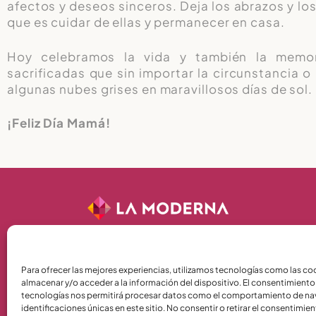
afectos y deseos sinceros. Deja los abrazos y lo
que es cuidar de ellas y permanecer en casa.
Hoy celebramos la vida y también la memori
sacrificadas que sin importar la circunstancia o
algunas nubes grises en maravillosos días de sol.
¡Feliz Día Mamá!
Términos y Condiciones
Para ofrecer las mejores experiencias, utilizamos tecnologías como las co
almacenar y/o acceder a la información del dispositivo. El consentimiento
Política de Privacidad
tecnologías nos permitirá procesar datos como el comportamiento de na
Política de Cookies
identificaciones únicas en este sitio. No consentir o retirar el consentimie