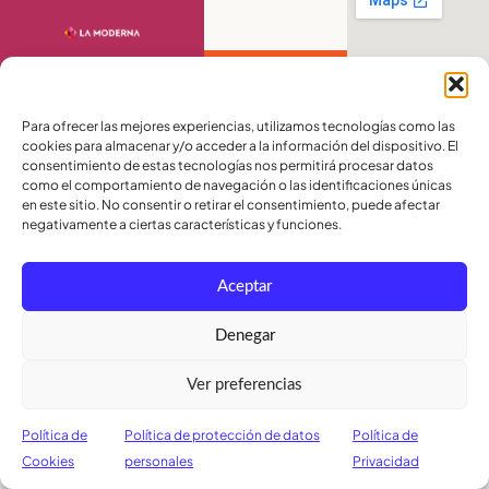
Contáctanos
PBX:
(04) 372 5220
Para ofrecer las mejores experiencias, utilizamos tecnologías como las
Celular:
099 016
cookies para almacenar y/o acceder a la información del dispositivo. El
2715
consentimiento de estas tecnologías nos permitirá procesar datos
Celular:
098 580
como el comportamiento de navegación o las identificaciones únicas
2370
en este sitio. No consentir o retirar el consentimiento, puede afectar
negativamente a ciertas características y funciones.
admisiones@lamoderna.edu.ec
Km 2,5 Vía a
Samborondón.
Términos y
Aceptar
Condiciones
Política de
Denegar
Privacidad
Política de
Ver preferencias
Cookies
Política de
Política de protección de datos
Política de
Cookies
personales
Privacidad