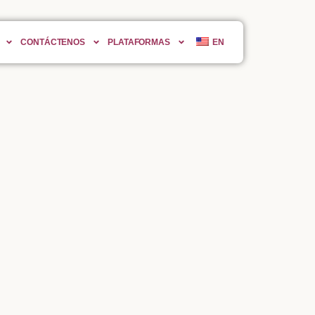
CONTÁCTENOS
PLATAFORMAS
EN