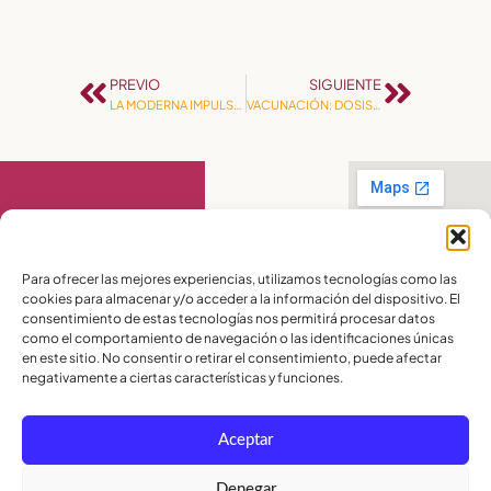
PREVIO
SIGUIENTE
LA MODERNA IMPULSA MENSAJE ECOLÓGICO EN PLAYAS DE VILLAMIL
VACUNACIÓN: DOSIS DE REFUERZO
Contáctanos
Para ofrecer las mejores experiencias, utilizamos tecnologías como las
cookies para almacenar y/o acceder a la información del dispositivo. El
PBX:
(04) 372 5220
consentimiento de estas tecnologías nos permitirá procesar datos
Celular:
099 016
como el comportamiento de navegación o las identificaciones únicas
2715
Celular:
098 580
en este sitio. No consentir o retirar el consentimiento, puede afectar
2370
negativamente a ciertas características y funciones.
admisiones@lamoderna.edu.ec
Aceptar
Km 2,5 Vía a
Samborondón.
Términos y
Denegar