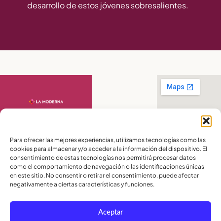
desarrollo de estos jóvenes sobresalientes.
Contáctanos
Para ofrecer las mejores experiencias, utilizamos tecnologías como las
PBX:
(04) 372 5220
cookies para almacenar y/o acceder a la información del dispositivo. El
Celular:
099 016
2715
consentimiento de estas tecnologías nos permitirá procesar datos
Celular:
098 580
como el comportamiento de navegación o las identificaciones únicas
2370
en este sitio. No consentir o retirar el consentimiento, puede afectar
negativamente a ciertas características y funciones.
admisiones@lamoderna.edu.ec
Km 2,5 Vía a
Aceptar
Samborondón.
Términos y