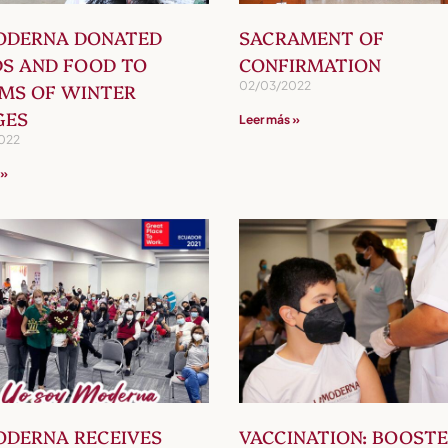
ODERNA DONATED
SACRAMENT OF
S AND FOOD TO
CONFIRMATION
02/03/2022
IMS OF WINTER
GES
Leer más »
022
 »
ODERNA RECEIVES
VACCINATION: BOOST