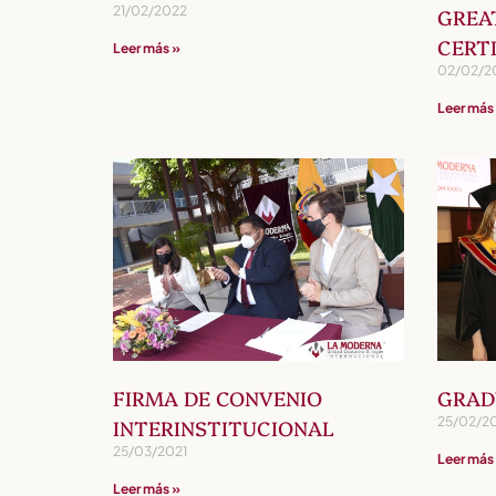
21/02/2022
GREA
CERT
Leer más »
02/02/2
Leer más
FIRMA DE CONVENIO
GRAD
25/02/2
INTERINSTITUCIONAL
25/03/2021
Leer más
Leer más »