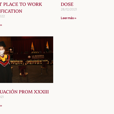
T PLACE TO WORK
DOSE
28/12/2021
IFICATION
022
Leer más »
 »
UACIÓN PROM XXXIII
021
 »