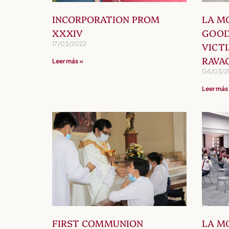
INCORPORATION PROM
LA M
XXXIV
GOOD
17/03/2022
VICT
RAVA
Leer más »
04/03/2
Leer más
FIRST COMMUNION
LA M