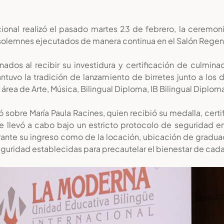
ional realizó el pasado martes 23 de febrero, la ceremon
lemnes ejecutados de manera continua en el Salón Regente 1
dos al recibir su investidura y certificación de culminac
tuvo la tradición de lanzamiento de birretes junto a los
rea de Arte, Música, Bilingual Diploma, IB Bilingual Diploma
ó sobre María Paula Racines, quien recibió su medalla, cer
 llevó a cabo bajo un estricto protocolo de seguridad en l
rante su ingreso como de la locación, ubicación de gradua
guridad establecidas para precautelar el bienestar de cada 