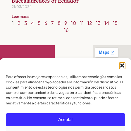
Baccalaureates of Ecuador
21/03/2024
Leer más »
1
2
3
4
5
6
7
8
9
10
11
12
13
14
15
16
Contact Us
Para ofrecer las mejores experiencias, utilizamos tecnologías como las
cookies para almacenar y/o acceder a la información del dispositivo. El
PBX:
(04) 372 5220
consentimiento de estas tecnologías nos permitirá procesar datos
Celular:
099 016
como el comportamiento de navegación o las identificaciones únicas
2715
en este sitio. No consentir o retirar el consentimiento, puede afectar
Celular:
098 580
2370
negativamente a ciertas características y funciones.
admisiones@lamoderna.edu.ec
Aceptar
Km 2,5 Vía a
Samborondón.
Terms and