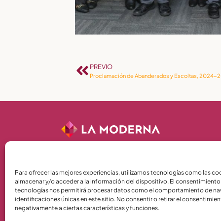
PREVIO
Proclamación de Abanderados y Escoltas, 2024-
Terms and Conditions
Para ofrecer las mejores experiencias, utilizamos tecnologías como las co
almacenar y/o acceder a la información del dispositivo. El consentimiento
Política de Privacidad
tecnologías nos permitirá procesar datos como el comportamiento de na
Política de Cookies
identificaciones únicas en este sitio. No consentir o retirar el consentimie
negativamente a ciertas características y funciones.