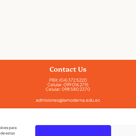
Contact Us
PBX:
(04) 372 5220
Celular:
099 016 2715
Celular:
098 580 2370
admisiones@lamoderna.edu.ec
Km 2,5 Vía a Samborondón.
okies para
 de estas