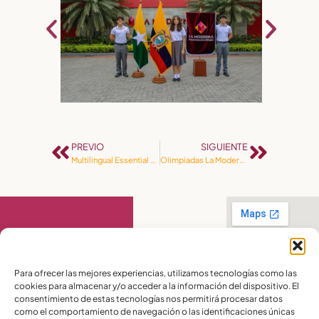
PREVIO
SIGUIENTE
Multilingual Essential Phrases
Olimpiadas La Moderna: Una celebración de talento, espíritu deportivo y aprendizaje
Contact Us
Para ofrecer las mejores experiencias, utilizamos tecnologías como las
cookies para almacenar y/o acceder a la información del dispositivo. El
PBX:
(04) 372 5220
consentimiento de estas tecnologías nos permitirá procesar datos
Celular:
099 016
como el comportamiento de navegación o las identificaciones únicas
2715