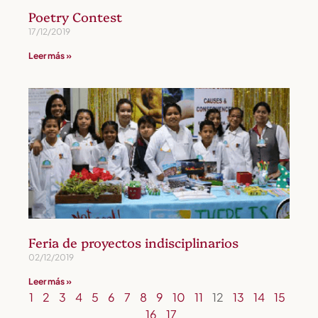
Poetry Contest
17/12/2019
Leer más »
Feria de proyectos indisciplinarios
02/12/2019
Leer más »
1
2
3
4
5
6
7
8
9
10
11
12
13
14
15
16
17