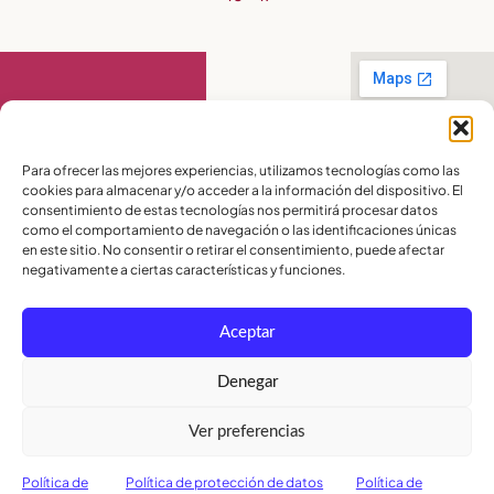
Contact Us
Para ofrecer las mejores experiencias, utilizamos tecnologías como las
cookies para almacenar y/o acceder a la información del dispositivo. El
PBX:
(04) 372 5220
consentimiento de estas tecnologías nos permitirá procesar datos
Celular:
099 016
como el comportamiento de navegación o las identificaciones únicas
2715
en este sitio. No consentir o retirar el consentimiento, puede afectar
Celular:
098 580
2370
negativamente a ciertas características y funciones.
admisiones@lamoderna.edu.ec
Aceptar
Km 2,5 Vía a
Samborondón.
Terms and
Denegar
Conditions
Política de
Ver preferencias
Privacidad
Política de
Cookies
Política de
Política de protección de datos
Política de