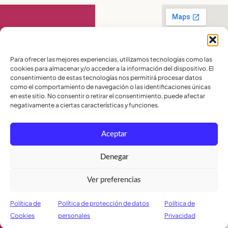
Contact Us
Para ofrecer las mejores experiencias, utilizamos tecnologías como las
cookies para almacenar y/o acceder a la información del dispositivo. El
PBX:
(04) 372 5220
consentimiento de estas tecnologías nos permitirá procesar datos
Celular:
099 016
como el comportamiento de navegación o las identificaciones únicas
2715
en este sitio. No consentir o retirar el consentimiento, puede afectar
Celular:
098 580
2370
negativamente a ciertas características y funciones.
admisiones@lamoderna.edu.ec
Aceptar
Km 2,5 Vía a
Samborondón.
Terms and
Denegar
Conditions
Política de
Ver preferencias
Privacidad
Política de
Cookies
Política de
Política de protección de datos
Política de
Cookies
personales
Privacidad