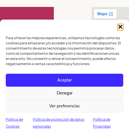
Contact Us
Para ofrecer las mejores experiencias, utilizamos tecnologías como las
cookies para almacenar y/o acceder a la información del dispositivo. El
PBX:
(04) 372 5220
consentimiento de estas tecnologías nos permitirá procesar datos
Celular:
099 016
como el comportamiento de navegación o las identificaciones únicas
2715
Celular:
098 580
en este sitio. No consentir o retirar el consentimiento, puede afectar
2370
negativamente a ciertas características y funciones.
admisiones@lamoderna.edu.ec
Aceptar
Km 2,5 Vía a
Samborondón.
Terms and
Denegar
Conditions
Política de
Ver preferencias
Privacidad
Política de
Cookies
Política de
Política de protección de datos
Política de
Cookies
personales
Privacidad