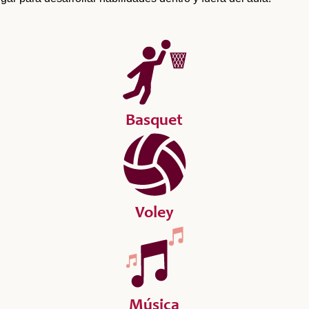
Basquet
Voley
Música